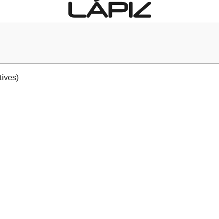
LÁPIZ
tives)