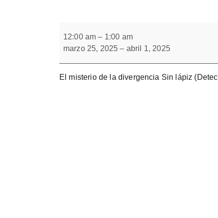
Forbrain
El
misterio
12:00 am
–
1:00 am
de
marzo 25, 2025
–
abril 1, 2025
la
divergencia
Sin
lápiz
El misterio de la divergencia Sin lápiz (Detec