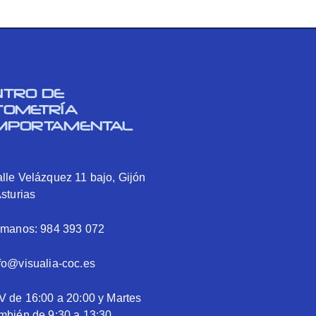
NTRO DE
TOMETRÍA
MPORTAMENTAL
lle Velázquez 11 bajo, Gijón
Asturias
ámanos: 984 393 072
fo@visualia-coc.es
V de 16:00 a 20:00 y Martes
mbién de 9:30 a 13:30