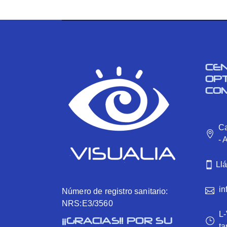
CE
OP
CO
Ca
- 
Ll
in
Número de registro sanitario:
NRS:E3/3560
L-
¡¡GRACIAS!! POR SU
ta