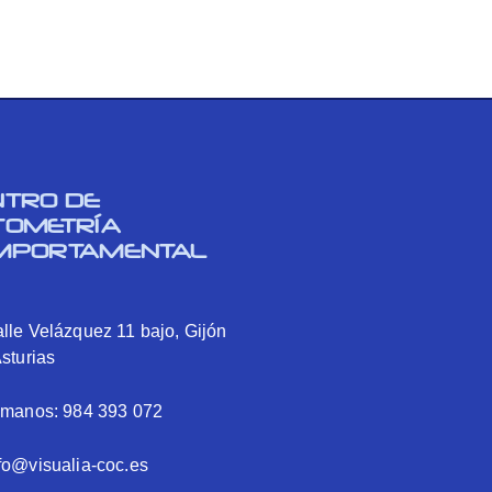
NTRO DE
TOMETRÍA
MPORTAMENTAL
lle Velázquez 11 bajo, Gijón
Asturias
ámanos: 984 393 072
fo@visualia-coc.es