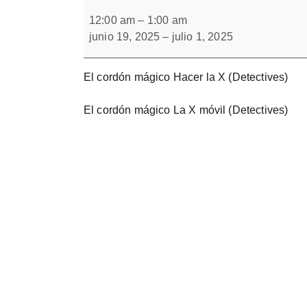
El
Forbrain
misterio
12:00 am
–
1:00 am
del
junio 19, 2025
–
julio 1, 2025
Cordón
de
Brock
El cordón mágico Hacer la X (Detectives)
El cordón mágico La X móvil (Detectives)