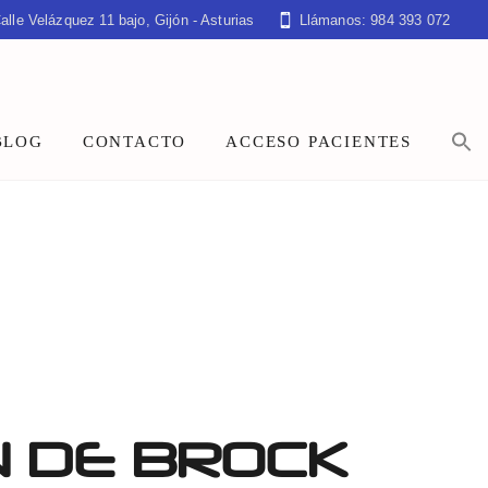
alle Velázquez 11 bajo, Gijón - Asturias
Llámanos: 984 393 072
BLOG
CONTACTO
ACCESO PACIENTES
N DE BROCK