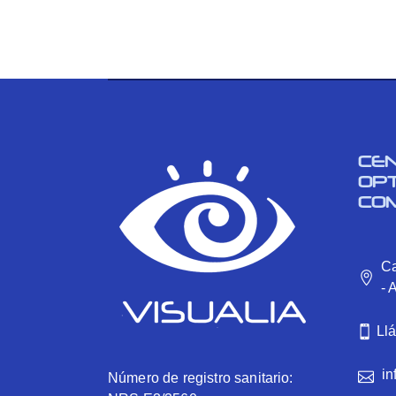
CE
OP
CO
Ca
- 
Ll
in
Número de registro sanitario: