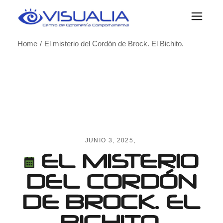
Skip
to
the
content
Home
El misterio del Cordón de Brock. El Bichito.
JUNIO 3, 2025
EL MISTERIO
DEL CORDÓN
DE BROCK. EL
BICHITO.