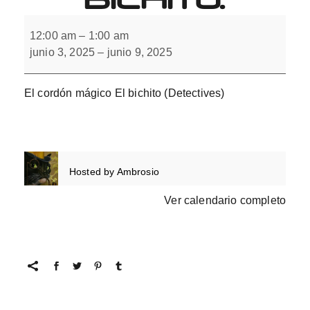
El
misterio
12:00 am
–
1:00 am
del
junio 3, 2025
–
junio 9, 2025
Cordón
de
Brock.
El
El cordón mágico El bichito (Detectives)
Bichito.
Hosted by
Ambrosio
Ver calendario completo