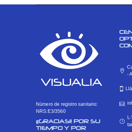
CE
OP
CO
Ca
- 
Ll
in
Número de registro sanitario:
NRS:E3/3560
L-
¡¡GRACIAS!! POR SU
ta
TIEMPO Y POR