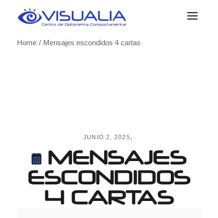
Skip
to
the
content
Home
Mensajes escondidos 4 cartas
JUNIO 2, 2025
MENSAJES
ESCONDIDOS
4 CARTAS
Mensajes