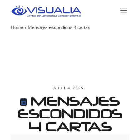
Skip
to
the
content
Home
Mensajes escondidos 4 cartas
ABRIL 4, 2025
MENSAJES
ESCONDIDOS
4 CARTAS
Mensajes