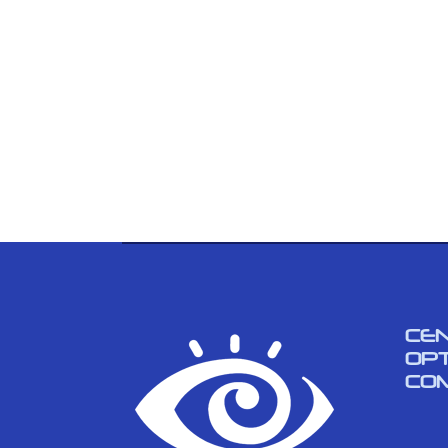
CE
OP
CO