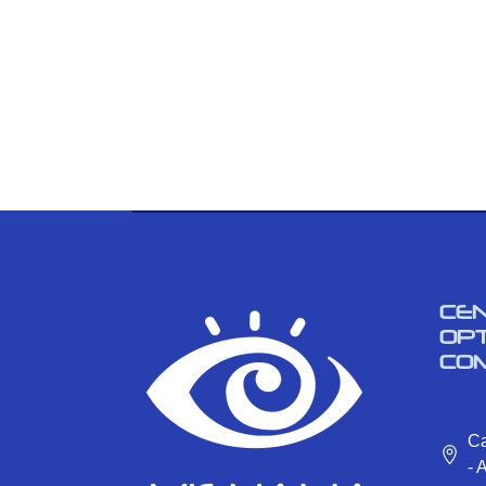
CE
OP
CO
Ca
- 