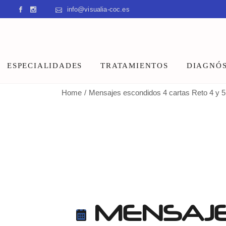
Skip
info@visualia-coc.es
to
the
content
ESPECIALIDADES
TRATAMIENTOS
DIAGNÓS
Home
Mensajes escondidos 4 cartas Reto 4 y 5
Visión
Terapia Visual
Audición
SENA
Aprendizaje
COI Visión®
Reflejos primitivos
OPCIONES VISIONARY
Daño Cerebral Adquirido
Programa Triple A
Población especial
Photosens
Tratamiento de reflejos
MENSAJE
primitivos