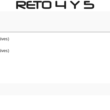
RETO 4 Y 5
ives)
ives)