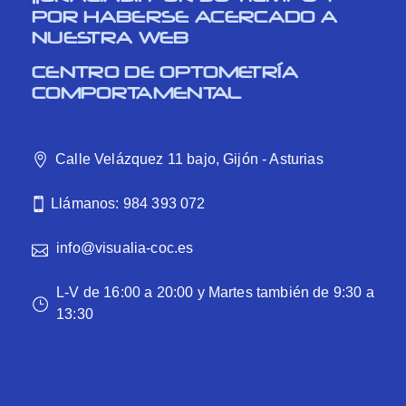
POR HABERSE ACERCADO A
NUESTRA WEB
CENTRO DE OPTOMETRÍA
COMPORTAMENTAL
Calle Velázquez 11 bajo, Gijón - Asturias
Llámanos: 984 393 072
info@visualia-coc.es
L-V de 16:00 a 20:00 y Martes también de 9:30 a
13:30