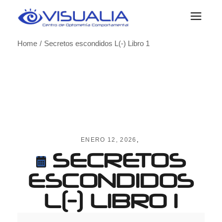
Skip
to
the
content
Home
Secretos escondidos L(-) Libro 1
ENERO 12, 2026
SECRETOS
ESCONDIDOS
L(-) LIBRO 1
Secretos