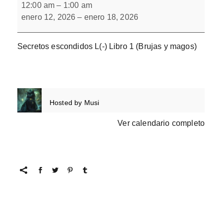
escondidos
12:00 am
–
1:00 am
L(-)
enero 12, 2026
–
enero 18, 2026
Libro
1
Secretos escondidos L(-) Libro 1 (Brujas y magos)
Hosted by
Musi
Ver calendario completo