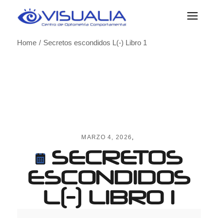
Skip
to
the
content
Home
Secretos escondidos L(-) Libro 1
MARZO 4, 2026
SECRETOS
ESCONDIDOS
L(-) LIBRO 1
Secretos