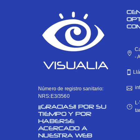
CE
OP
CO
Ca
- 
Ll
in
Número de registro sanitario:
NRS:E3/3560
L-
¡¡GRACIAS!! POR SU
ta
TIEMPO Y POR
HABERSE
ACERCADO A
NUESTRA WEB