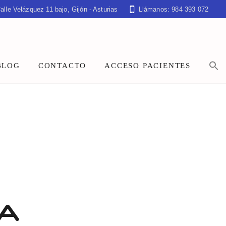
alle Velázquez 11 bajo, Gijón - Asturias
Llámanos: 984 393 072
BLOG
CONTACTO
ACCESO PACIENTES
NA