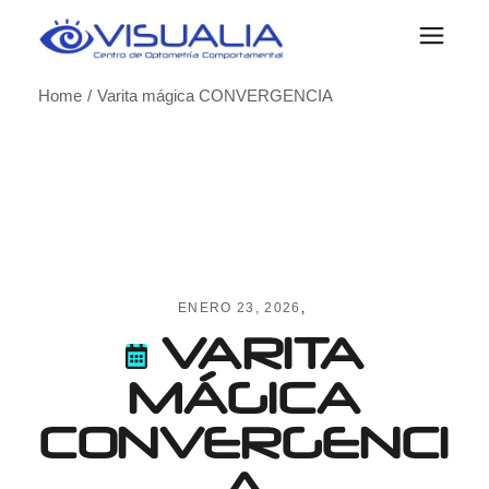
Skip
to
the
content
Home
Varita mágica CONVERGENCIA
ENERO 23, 2026
VARITA
MÁGICA
CONVERGENCI
A