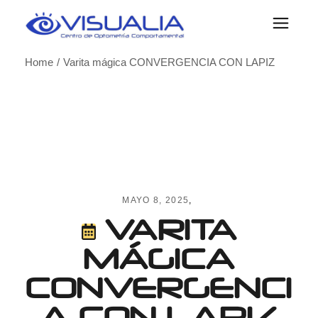
Skip
to
the
content
Home
Varita mágica CONVERGENCIA CON LAPIZ
MAYO 8, 2025
VARITA
MÁGICA
CONVERGENCI
A CON LAPIZ