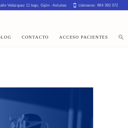
alle Velázquez 11 bajo, Gijón - Asturias
Llámanos: 984 393 072
BLOG
CONTACTO
ACCESO PACIENTES