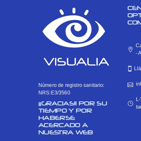
CE
OP
CO
Ca
- 
Ll
in
Número de registro sanitario:
NRS:E3/3560
L-
¡¡GRACIAS!! POR SU
ta
TIEMPO Y POR
HABERSE
ACERCADO A
NUESTRA WEB