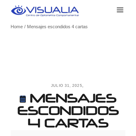
Skip
to
the
content
Home
Mensajes escondidos 4 cartas
JULIO 31, 2025
MENSAJES
ESCONDIDOS
4 CARTAS
Mensajes