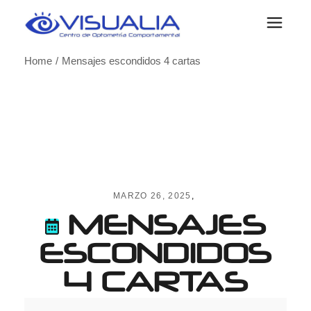
Skip
to
the
content
Home
Mensajes escondidos 4 cartas
MARZO 26, 2025
MENSAJES
ESCONDIDOS
4 CARTAS
Mensajes