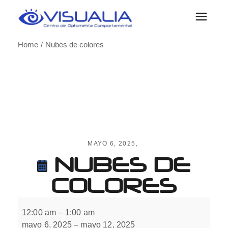
Skip
to
the
content
Home
Nubes de colores
MAYO 6, 2025
NUBES DE
COLORES
Nubes
de
12:00 am
–
1:00 am
colores
mayo 6, 2025
–
mayo 12, 2025