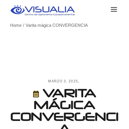
Skip
to
the
content
Home
Varita mágica CONVERGENCIA
MARZO 3, 2025
VARITA
MÁGICA
CONVERGENCI
A