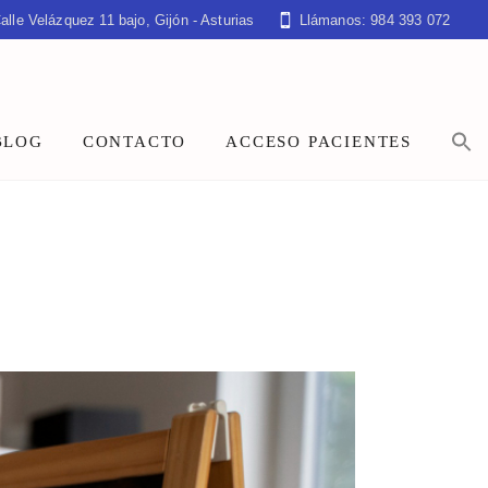
alle Velázquez 11 bajo, Gijón - Asturias
Llámanos: 984 393 072
BLOG
CONTACTO
ACCESO PACIENTES