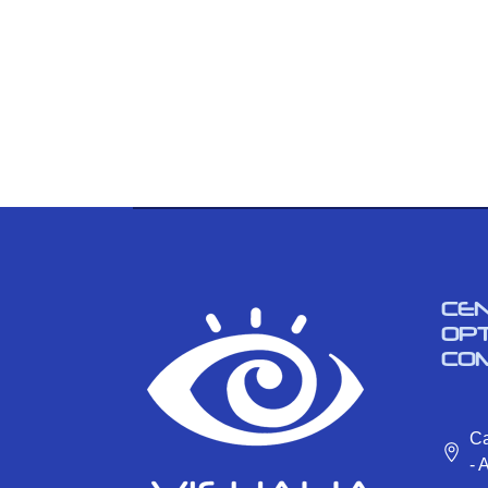
CE
OP
CO
Ca
- 