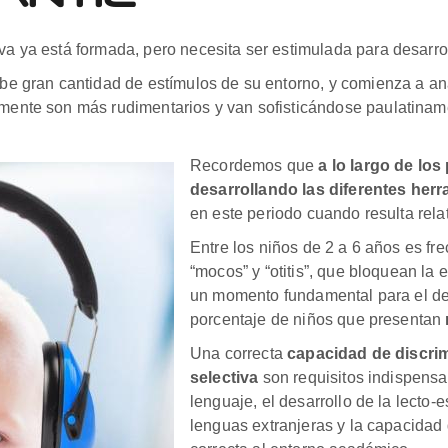
iva ya está formada, pero necesita ser estimulada para desarro
ibe gran cantidad de estímulos de su entorno, y comienza a ana
lmente son más rudimentarios y van sofisticándose paulatiname
Recordemos que
a lo largo de lo
desarrollando las diferentes her
en este periodo cuando resulta relat
Entre los niños de 2 a 6 años es f
“mocos” y “otitis”, que bloquean la 
un momento fundamental para el des
porcentaje de niños que presentan
Una correcta
capacidad de discrim
selectiva
son requisitos indispensab
lenguaje, el desarrollo de la lecto-e
lenguas extranjeras y la capacidad