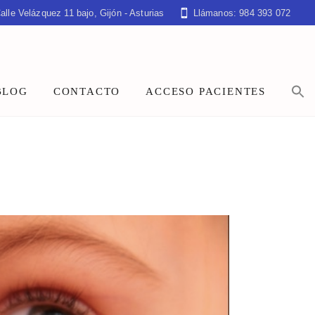
alle Velázquez 11 bajo, Gijón - Asturias
Llámanos: 984 393 072
BLOG
CONTACTO
ACCESO PACIENTES